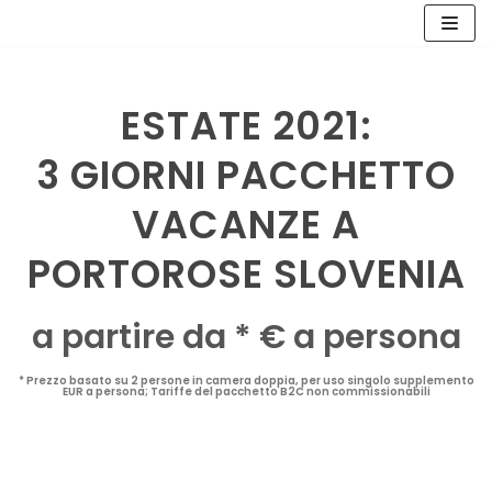
Vai
al
ESTATE 2021:
contenuto
3 GIORNI PACCHETTO
VACANZE A
PORTOROSE SLOVENIA
a partire da * € a persona
* Prezzo basato su 2 persone in camera doppia, per uso singolo supplemento
EUR a persona; Tariffe del pacchetto B2C non commissionabili