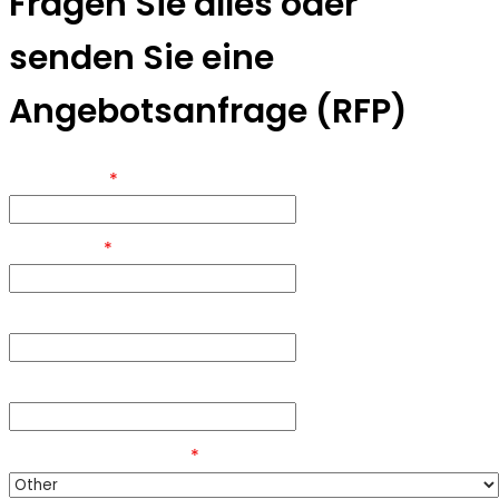
Fragen Sie alles oder
senden Sie eine
Angebotsanfrage (RFP)
Your Name
*
Your Email
*
Company Name (optional)
Phone Number (optional)
Subject (important)
*