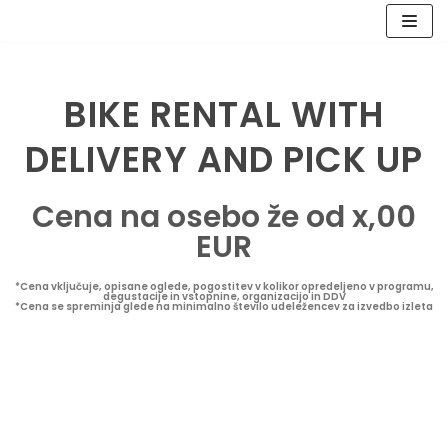
Skip
to
BIKE RENTAL WITH
content
DELIVERY AND PICK UP
Cena na osebo že od x,00
EUR
*Cena vključuje, opisane oglede, pogostitev v kolikor opredeljeno v programu,
degustacije in vstopnine, organizacijo in DDV
*Cena se spreminja glede na minimalno število udeležencev za izvedbo izleta